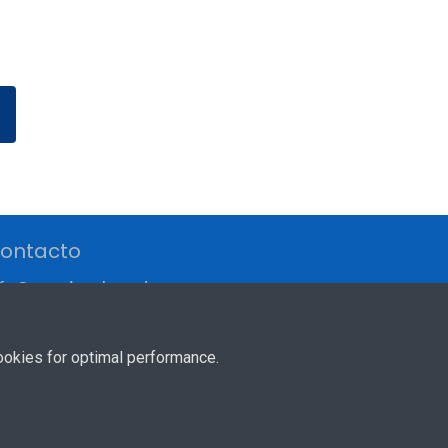
ontacto
nfo@americanboard.com
-201 852-8975
ookies for optimal performance.
e Servicio
Politica de Privacidad