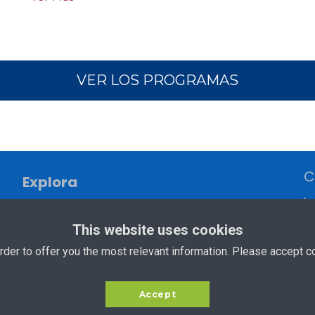
VER LOS PROGRAMAS
C
Explora
i
Contacto
1
This website uses cookies
rder to offer you the most relevant information. Please accept c
Accept
ealing
Terminos d