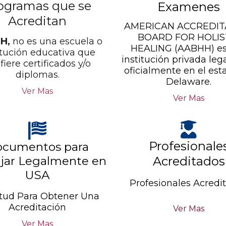
ogramas que se
Examenes
Acreditan
AMERICAN ACCREDIT
BOARD FOR HOLIS
H,
no es una escuela o
HEALING (AABHH) es
itución educativa que
institución privada leg
fiere certificados y/o
oficialmente en el est
diplomas.
Delaware.
Ver Mas
Ver Mas
Profesionale
cumentos para
jar Legalmente en
Acreditados
USA
Profesionales Acredi
itud Para Obtener Una
Acreditación
Ver Mas
Ver Mas